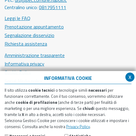
Centralino unico:
0817951111
Leggi le FAQ
Prenotazione appuntamento
Segnalazione disservizio
Richiesta assistenza
Amministrazione trasparente
Informativa privacy
Cookie Policy
x
INFORMATIVA COOKIE
Social Media policy
Note legali
Il sito utilizza
cookie tecnici
o tecnologie simili
necessari
per
funzionare correttamente. Con il tuo consenso, vorremmo utilizzare
Notifica atti giudiziari
anche
cookie di profilazione
(anche di terze parti) per finalità di
Dichiarazione di accessibilità
marketing o per una migliore esperienza. Se
chiudi
questo messaggio,
Segnalazione problemi di accessibilità
tramite la
X
in alto a destra, accetti solo i cookie necessari.
Seleziona Gestisci Cookie per conoscere i cookie utilizzati e impostare i
Piano di miglioramento del sito
consensi. Consulta anche la nostra
Privacy Policy
.